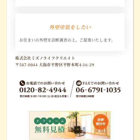
リ
ン
外壁塗装をしたい
ク
お住まいの外壁を診断調査の上、ご提案いたします。
リ
株式会社ミズノライフクリエイト
ン
〒547-0044 大阪市平野区平野本町4-16-29
ク