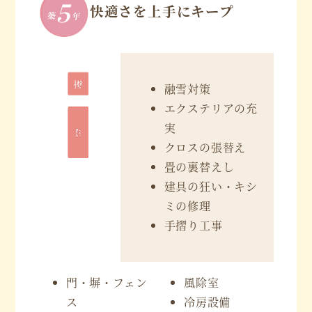
快適さを上手にキープ
融雪対策
エクステリアの充
実
クロスの張替え
畳の裏替えし
建具の狂い・キシ
ミの修理
手摺り工事
門・塀・フェン
風除室
ス
冷房設備