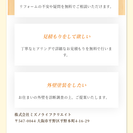
リフォームの不安や疑問を無料でご相談いただけます。
リ
ン
見積もりをして欲しい
ク
丁寧なヒアリングで詳細なお見積もりを無料で行いま
す。
リ
ン
外壁塗装をしたい
ク
お住まいの外壁を診断調査の上、ご提案いたします。
リ
株式会社ミズノライフクリエイト
ン
〒547-0044 大阪市平野区平野本町4-16-29
ク