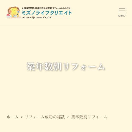
メ
イ
MENU
ン
コ
ン
テ
ン
ツ
築年数別リフォーム
へ
移
動
ホーム
リフォーム成功の秘訣
築年数別リフォーム