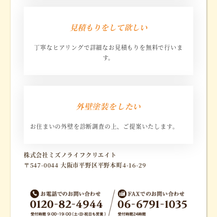
リ
ン
見積もりをして欲しい
ク
丁寧なヒアリングで詳細なお見積もりを無料で行いま
す。
リ
ン
外壁塗装をしたい
ク
お住まいの外壁を診断調査の上、ご提案いたします。
リ
株式会社ミズノライフクリエイト
ン
〒547-0044 大阪市平野区平野本町4-16-29
ク